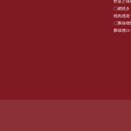
野菜と味
〇網焼き
焼肉感覚
〇豚味噌
豚味噌ロ