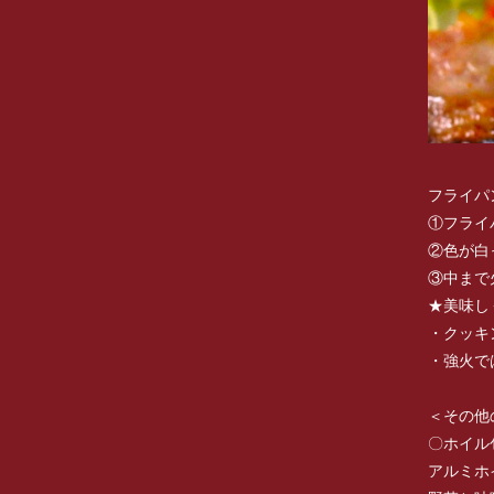
フライパ
①フライ
②色が白
③中まで
★美味し
・クッキ
・強火で
＜その他
〇ホイル
アルミホ