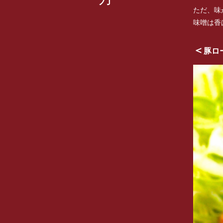
ただ、味
味噌は香
＜
豚ロ