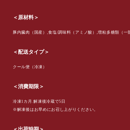
＜原材料＞
豚内臓肉（国産）,食塩/調味料（アミノ酸）,増粘多糖類（一
＜配送タイプ＞
クール便（冷凍）
＜消費期限＞
冷凍1カ月.解凍後冷蔵で5日
※解凍後はお早めにお召し上がりください。
＜出荷時期＞